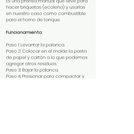
Es una prensa manual que sirve para
hacer briquetas (ecoleña) y usarlas
en nuestro caso como combustible
para el horno de tanque.
Funcionamiento:
Paso 1: Levantar la palanca.
Paso 2: Colocar en el molde la pasta
de papel y cartón a la que podemos
agregar otros residuos.
Paso 3: Bajar la palanca.
Paso 4: Presionar para compactar y
quitar el agua.
Paso 5: Desmoldar.
Paso 6: Secar las briquetas.
Residuos que pueden ser
convertidos en ecoleña:
Cartón, papel, viruta, aserrín, hojas,
palitos.