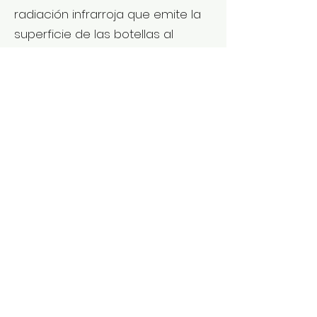
radiación infrarroja que emite la
superficie de las botellas al
absorber gran parte de la
radiación solar que entró, no
puede salir, queda atrapada, ya
que la superficie transparente no
permite que salga.
5) Esperando un tiempo
adecuado las botellas tendrán
agua caliente para diferentes
actividades.
© 2020 Creado por
Equipos
Cooperativos de
Escuela V I C M A N