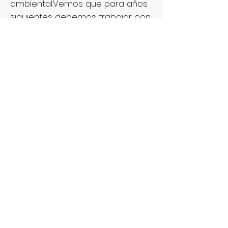
ambiental.Vemos que para años
siguientes debemos trabajar con
mayor tiempo ya que la tarea lo
requiere. para el año próximo
será favorable seguir
aprendiendo acerca de la
filmación y sus requisitos.