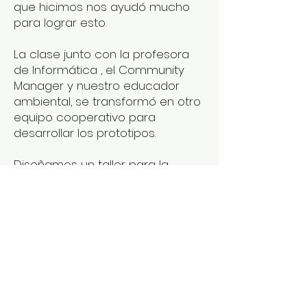
que hicimos nos ayudó mucho
para lograr esto.
La clase junto con la profesora
de Informática , el Community
Manager y nuestro educador
ambiental, se transformó en otro
equipo cooperativo para
desarrollar los prototipos.
Diseñamos un taller para la
Semana Ambiental con el
objetivo de testear los nuevos
juegos y promover la
participación y el aprendizaje.
Resultados:
Se testeó el primer
prototipo en diferentes
actividades,lo que permitió
desarrollar y perfeccionar las