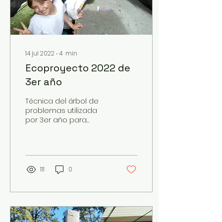
14 jul 2022
∙
4
min
Ecoproyecto 2022 de
3er año
Técnica del árbol de
problemas utilizada
por 3er año para
analizar problema de
basura.
111
0