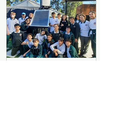
5 jul 2022
∙
3
min
Ecoproyecto 2022 6º
año
Sexto año generación
2022 determina un
problema energético
analizando sus causas
y consecuencias.