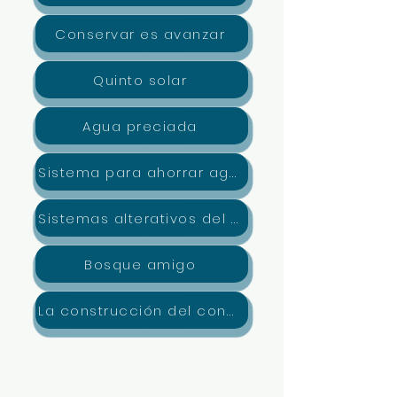
Conservar es avanzar
Quinto solar
Agua preciada
Sistema para ahorrar agua potable
Sistemas alterativos del LabTA
Bosque amigo
La construcción del concepto de Ambiente