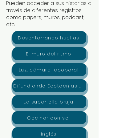
Pueden acceder a sus historias a
través de diferentes registros
como papers, muros, podcast,
etc.
Desenterrando huellas
El muro del ritmo
Luz, cámara ¡coopera!
Difundiendo Ecotecnias con juegos
La super olla bruja
Cocinar con sol
Inglés