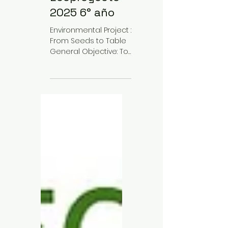
Gabriela Pan
15 ago 2025
2 min de lectura
Ecoproyecto
2025 6° año
Environmental Project :
From Seeds to Table
General Objective: To
raise environmental
awareness and
promote healthy
habits by planting...