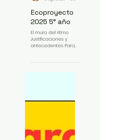
Gabriela Pan
15 ago 2025
2 min de lectura
Ecoproyecto
2025 5° año
El muro del ritmo
Justificaciones y
antecedentes Para
poder definir el tema
del ecoproyecto
2025, realizamos un
Diagnóstico
Ambiental...